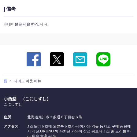
備考
※테이블은 세율 8%입니다.
톱
테이크 아웃 메뉴
小西鮨 （こにしずし）
こにしずし
住所
北海道旭川市３条通６丁目右６号
アクセス
3 조도리 6 초메 오른쪽 6 호.아사히카와 역을 등지고 구매 공원에
서 직진.OKUNO 씨 좌회전 카와이 상점 씨보다 3 조 혼 도리를 따
라 왼손 大舟 씨 옆.