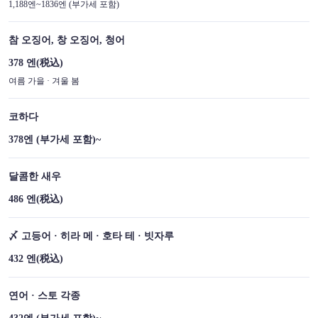
1,188엔~1836엔 (부가세 포함)
참 오징어, 창 오징어, 청어
378 엔
(税込)
여름 가을 · 겨울 봄
코하다
378엔 (부가세 포함)~
달콤한 새우
486 엔
(税込)
〆 고등어 · 히라 메 · 호타 테 · 빗자루
432 엔
(税込)
연어 · 스토 각종