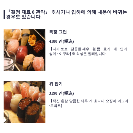
『결정 재료 8 관악』 ※시기나 입하에 의해 내용이 바뀌는
경우도 있습니다.
특징 그립
4180 엔
(税込)
【나카 토로 · 달콤한 새우 · 흰 몸 · 호키 · 게 · 연어 ·
성게 · 이쿠라] ※ 화상은 일례입니다.
위 잡기
3190 엔
(税込)
【적신·흰살·달콤한 새우·게·호타테·오징어·이크라
·트빅코]