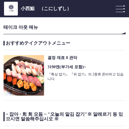
小西鮨 （こにしずし）
테이크 아웃 메뉴
おすすめテイクアウトメニュー
결정 재료 8 관악
3190엔(부가세 포함)~
『특상 잡기』 『위 잡기』의 2종류 준비하고 있습
니다.
~ 잡아 · 회 회 모듬 ~ "오늘의 맡김 잡기"※ 알레르기 등 있
으시면 말씀해주십시오 ※