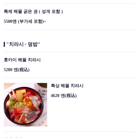
특제 해물 굵은 권 ( 성게 포함 )
5500엔 (부가세 포함)~
"치라시 · 덮밥"
홋카이 해물 치라시
5280 엔
(税込)
특상 해물 치라시
4620 엔
(税込)