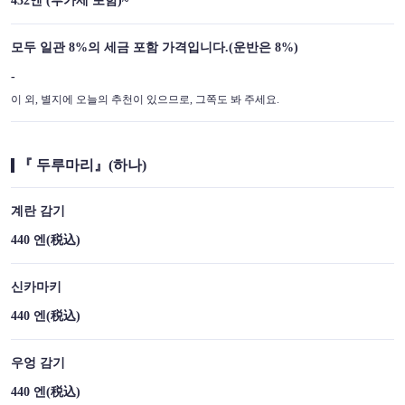
432엔 (부가세 포함)~
この店舗情報をシェアする
모두 일관 8%의 세금 포함 가격입니다.(운반은 8%)
테이크 아웃 메뉴 | 小西鮨 （こにしずし）
-
北海道旭川市３条通６丁目右６号
이 외, 별지에 오늘의 추천이 있으므로, 그쪽도 봐 주세요.
https://konishisushi.owst.jp/takeouts
お店情報をコピー
『 두루마리』(하나)
계란 감기
440 엔
(税込)
閉じる
신카마키
440 엔
(税込)
우엉 감기
440 엔
(税込)